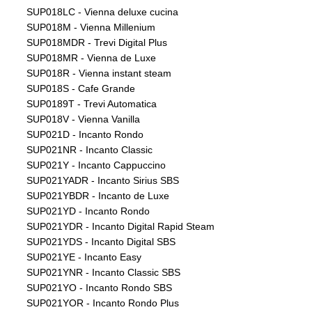
SUP018LC - Vienna deluxe cucina
SUP018M - Vienna Millenium
SUP018MDR - Trevi Digital Plus
SUP018MR - Vienna de Luxe
SUP018R - Vienna instant steam
SUP018S - Cafe Grande
SUP0189T - Trevi Automatica
SUP018V - Vienna Vanilla
SUP021D - Incanto Rondo
SUP021NR - Incanto Classic
SUP021Y - Incanto Cappuccino
SUP021YADR - Incanto Sirius SBS
SUP021YBDR - Incanto de Luxe
SUP021YD - Incanto Rondo
SUP021YDR - Incanto Digital Rapid Steam
SUP021YDS - Incanto Digital SBS
SUP021YE - Incanto Easy
SUP021YNR - Incanto Classic SBS
SUP021YO - Incanto Rondo SBS
SUP021YOR - Incanto Rondo Plus