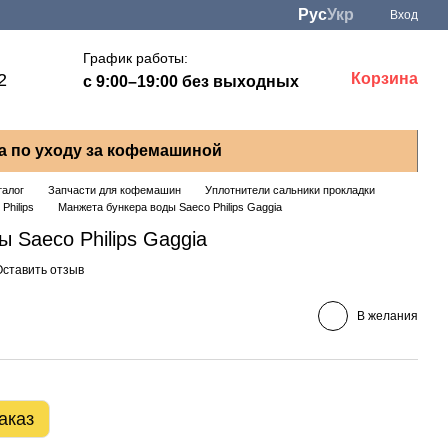
Рус
Укр
Вход
График работы:
2
Корзина
с 9:00–19:00 без выходных
а по уходу за кофемашиной
талог
Запчасти для кофемашин
Уплотнители сальники прокладки
Philips
Манжета бункера воды Saeco Philips Gaggia
 Saeco Philips Gaggia
Оставить отзыв
В желания
аказ