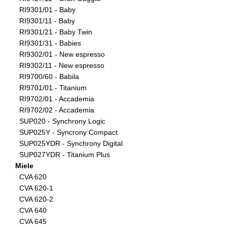
RI9301/01 - Baby
RI9301/11 - Baby
RI9301/21 - Baby Twin
RI9301/31 - Babies
RI9302/01 - New espresso
RI9302/11 - New espresso
RI9700/60 - Babila
RI9701/01 - Titanium
RI9702/01 - Accademia
RI9702/02 - Accademia
SUP020 - Synchrony Logic
SUP025Y - Syncrony Compact
SUP025YDR - Synchrony Digital
SUP027YDR - Titanium Plus
Miele
CVA 620
CVA 620-1
CVA 620-2
CVA 640
CVA 645