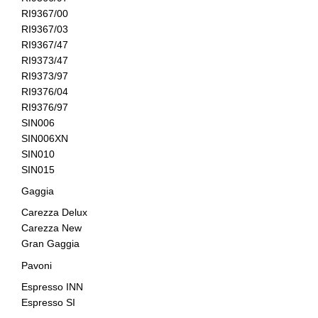
RI9367/00
RI9367/03
RI9367/47
RI9373/47
RI9373/97
RI9376/04
RI9376/97
SIN006
SIN006XN
SIN010
SIN015
Gaggia
Carezza Delux
Carezza New
Gran Gaggia
Pavoni
Espresso INN
Espresso SI