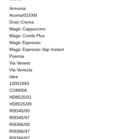
Armonia
Aroma/015XN
Gran Crema
Magic Cappuccino
Magic Combi Plus
Magic Espresso
Magic Espresso Vap Instant
Poemia
Via Veneto
Via Venezia
Idea
10001893
COM006
HD8525/01
HD8525/09
RI9345/00
RI9345/97
RI9366/00
RI9366/47
RI9366/97