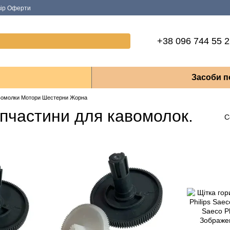
вір Оферти
+38 096 744 55 
Засоби п
вомолки Мотори Шестерни Жорна
апчастини для кавомолок.
С