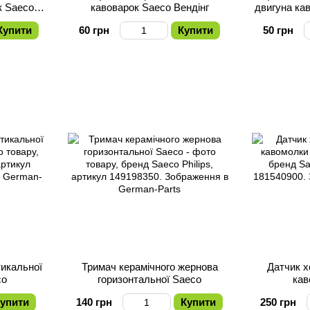
к Saeco
кавоварок Saeco Вендінг
двигуна ка
Купити
60 грн
Купити
50 грн
икальної
Тримач керамічного жернова
Датчик х
co
горизонтальної Saeco
кав
упити
140 грн
Купити
250 грн