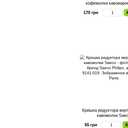
кофемолки кавоваро
Philips
170 грн
Кришка редуктора верт
кавомолки Sae
55 грн
К