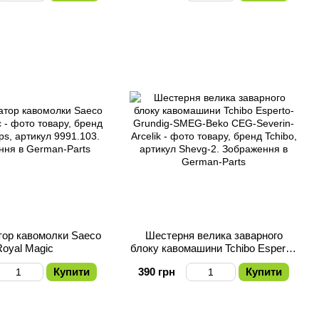
тор кавомолки Saeco
Шестерня велика заварного
Royal Magic
блоку кавомашини Tchibo Esperto-
Grundig-SMEG-Beko CEG-
Купити
390 грн
Купити
Severin-Arcelik