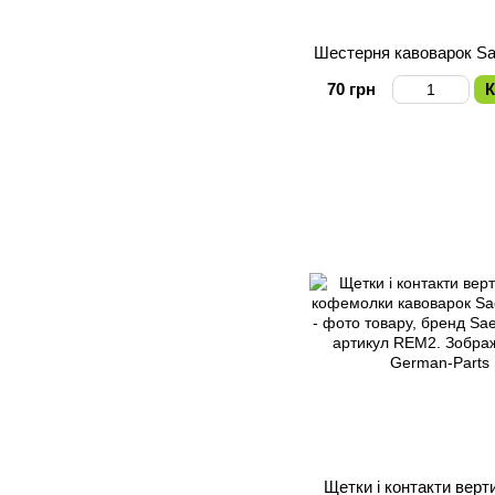
Шестерня кавоварок S
70 грн
К
Щетки і контакти верт