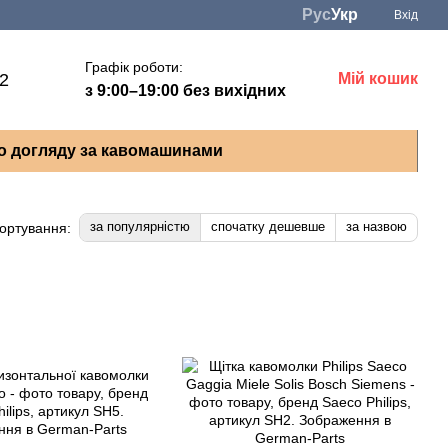
Рус
Укр
Вхід
Графік роботи:
22
Мій кошик
з 9:00–19:00 без вихідних
о догляду за кавомашинами
за популярністю
спочатку дешевше
за назвою
ортування: