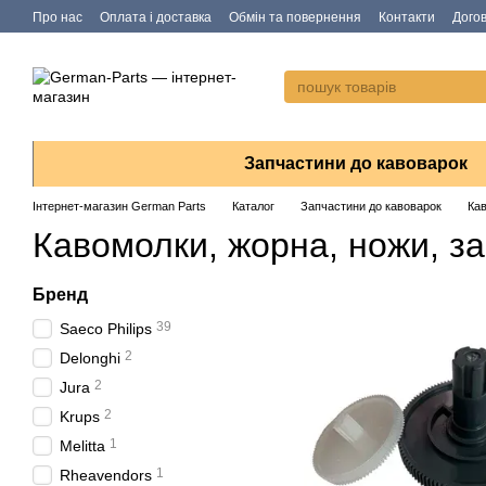
Перейти до основного контенту
Про нас
Оплата і доставка
Обмін та повернення
Контакти
Дого
Запчастини до кавоварок
Інтернет-магазин German Parts
Каталог
Запчастини до кавоварок
Ка
Кавомолки, жорна, ножи, з
Бренд
39
Saeco Philips
2
Delonghi
2
Jura
2
Krups
1
Melitta
1
Rheavendors