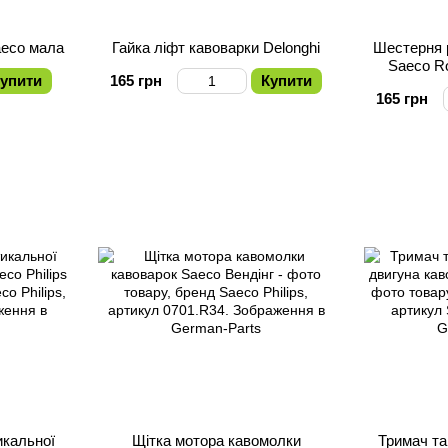
aeco мала
Гайка ліфт кавоварки Delonghi
Шестерня 
Saeco Ro
упити
165 грн
Купити
165 грн
икальної
Щітка мотора кавомолки
Тримач та