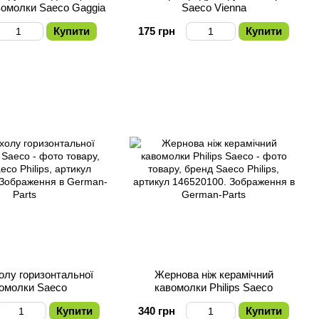
вомолки Saeco Gaggia
Saeco Vienna
Купити
175 грн
Купити
олу горизонтальної
Жернова ніж керамічний
омолки Saeco
кавомолки Philips Saeco
Купити
340 грн
Купити