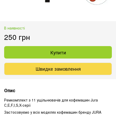
В наявності
250 грн
Купити
Швидке замовлення
Опис
Ремкомплект з 11 ущільнювачів для кофемашин Jura
С,E,F,I,S,X-серії
Застосовуємо у всіх моделях кофемашин бренду JURA