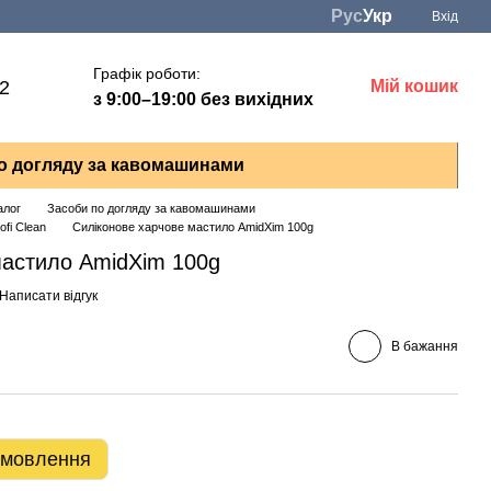
Рус
Укр
Вхід
Графік роботи:
22
Мій кошик
з 9:00–19:00 без вихідних
о догляду за кавомашинами
алог
Засоби по догляду за кавомашинами
fi Clean
Силіконове харчове мастило AmidXim 100g
мастило AmidXim 100g
Написати відгук
В бажання
амовлення