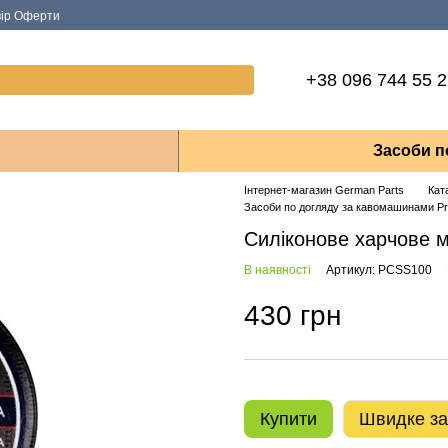
вір Оферти
+38 096 744 55 
Засоби п
Інтернет-магазин German Parts
Кат
Засоби по догляду за кавомашинами Pro
Силіконове харчове 
В наявності
Артикул: PCSS100
430 грн
Купити
Швидке з