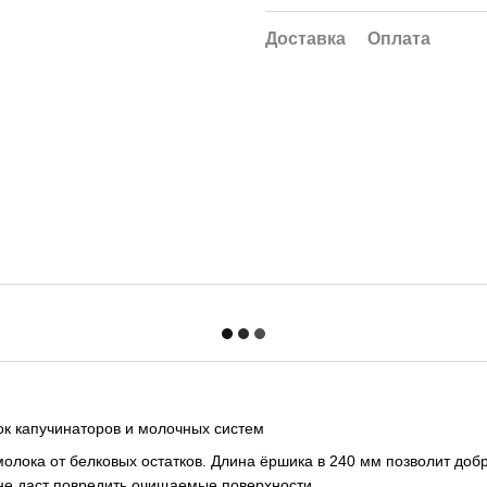
Доставка
Оплата
ок капучинаторов и молочных систем
олока от белковых остатков. Длина ёршика в 240 мм позволит доб
 не даст повредить очищаемые поверхности.