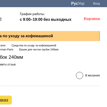
Рус
Укр
Вход
График работы:
2
Корзина
с 9:00–19:00 без выходных
а по уходу за кофемашиной
талог
Средства по уходу за кофемашиной
rman-Parts
Ершик для чистки трубок 240мм
убок 240мм
авить отзыв
В желания
аказ