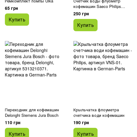
Ремкомплект помпы Ulka
Счетчик воды флуометр
кофемашин Saeco Philips
65 грн
Delonghi Jura Siemens Bosch
250 грн
Купить
Купить
Переходник для кофемашин
Крыльчатка флоуметра
Delonghi Siemens Jura Bosch
счетчика води кофемашин
110 грн
190 грн
Купить
Купить