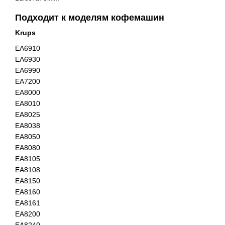
Подходит к моделям кофемашин
Krups
EA6910
EA6930
EA6990
EA7200
EA8000
EA8010
EA8025
EA8038
EA8050
EA8080
EA8105
EA8108
EA8150
EA8160
EA8161
EA8200
EA8240