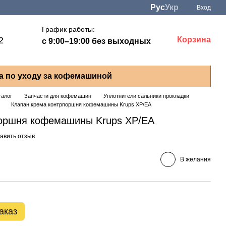
Рус
Укр
Вход
График работы:
2
Корзина
с 9:00–19:00 без выходных
а по уходу за кофемашиной
талог
Запчасти для кофемашин
Уплотнители сальники прокладки
Клапан крема контрпоршня кофемашины Krups XP/EA
поршня кофемашины Krups XP/EA
авить отзыв
В желания
аказ