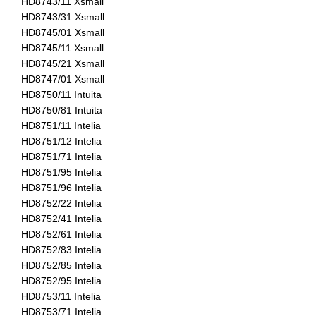
HD8743/11 Xsmall
HD8743/31 Xsmall
HD8745/01 Xsmall
HD8745/11 Xsmall
HD8745/21 Xsmall
HD8747/01 Xsmall
HD8750/11 Intuita
HD8750/81 Intuita
HD8751/11 Intelia
HD8751/12 Intelia
HD8751/71 Intelia
HD8751/95 Intelia
HD8751/96 Intelia
HD8752/22 Intelia
HD8752/41 Intelia
HD8752/61 Intelia
HD8752/83 Intelia
HD8752/85 Intelia
HD8752/95 Intelia
HD8753/11 Intelia
HD8753/71 Intelia