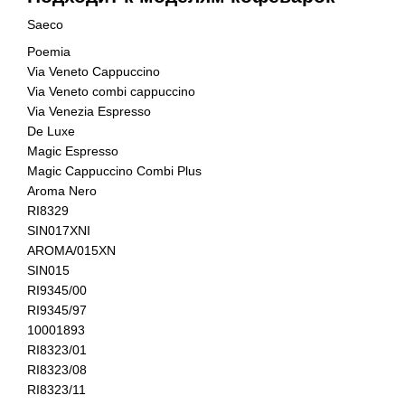
Saeco
Poemia
Via Veneto Cappuccino
Via Veneto combi cappuccino
Via Venezia Espresso
De Luxe
Magic Espresso
Magic Cappuccino Combi Plus
Aroma Nero
RI8329
SIN017XNI
AROMA/015XN
SIN015
RI9345/00
RI9345/97
10001893
RI8323/01
RI8323/08
RI8323/11