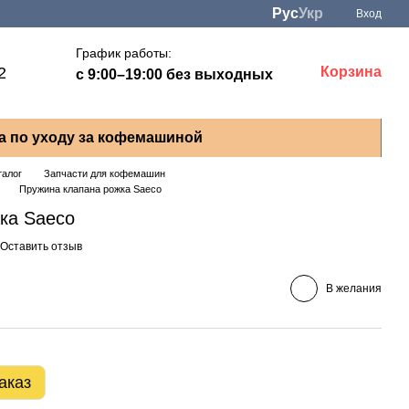
Рус
Укр
Вход
График работы:
2
Корзина
с 9:00–19:00 без выходных
а по уходу за кофемашиной
талог
Запчасти для кофемашин
Пружина клапана рожка Saeco
ка Saeco
Оставить отзыв
В желания
аказ