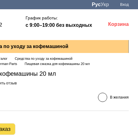
Рус
Укр
Вход
График работы:
2
Корзина
с 9:00–19:00 без выходных
а по уходу за кофемашиной
талог
Средства по уходу за кофемашиной
rman-Parts
Пищевая смазка для кофемашины 20 мл
 кофемашины 20 мл
ить отзыв
В желания
аказ